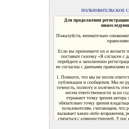
ПОЛЬЗОВАТЕЛЬСКОЕ 
Для продолжения регистраци
нижеследующ
Пожалуйста, внимательно ознакомь
правилами
Если вы принимаете их и желаете 
поставьте галочку «Я согласен с
перейдите к заполнению регистра
не согласны с данными правилами 
1. Помните, что мы не несем ответ
публикации и сообщения. Мы не ру
точность, полноту и полезность эти
несем ответственности за их с
отражают точку зрения автора 
обязательно точку зрения владельц
пользователям, считающим, что 
вызывает какие-либо возражения, 
связаться с администрацией. У нас 
сомнительные сообщения, и мы бу
усилий для этого в минимально во