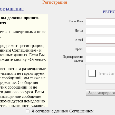
Регистрация
СОГЛАШЕНИЕ
РЕГИ
и вы должны принять
Ваше Имя
ее:
Логин
тесь с приведенными ниже
.
e-mail
продолжить регистрацию,
Пароль
 данным Соглашением» и
ционных данных. Если Вы
Подтверждение
нажмите кнопку «Отмена».
пароля
ственности за размещаемые
чаемся и не гарантируем
х сообщений, мы также не
одержание. Сообщения
этих сообщений, и не
ев данного ресурса. Всем
размещенное сообщение
рекомендуется немедленно
есть возможность удалять
дем прилагать максимум
Я согласен с данным Соглашением
зможные сроки, в случае,